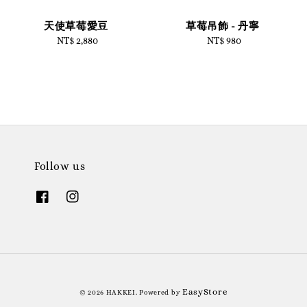
天使草莓愛豆
草莓吊飾 - 丹寧
NT$ 2,880
Regular
NT$ 980
Regular
price
price
Follow us
EasyStore
© 2026 HAKKEI. Powered by