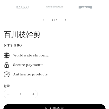
1
/
7
百川枝幹剪
Regular
NT$ 580
price
Worldwide shipping
Secure payments
Authentic products
數量