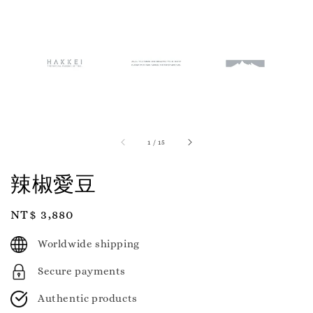
1
/
15
辣椒愛豆
Regular
NT$ 3,880
price
Worldwide shipping
Secure payments
Authentic products