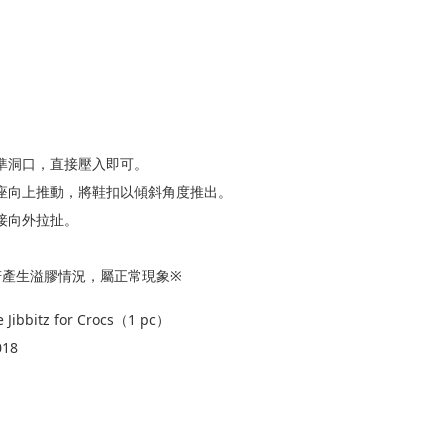
g
準洞口，直接壓入即可。
底座向上推動，將鞋扣以傾斜角度推出。
接向外拉扯。
若產生溢膠情況，屬正常現象※
 Jibbitz for Crocs（1 pc）
018