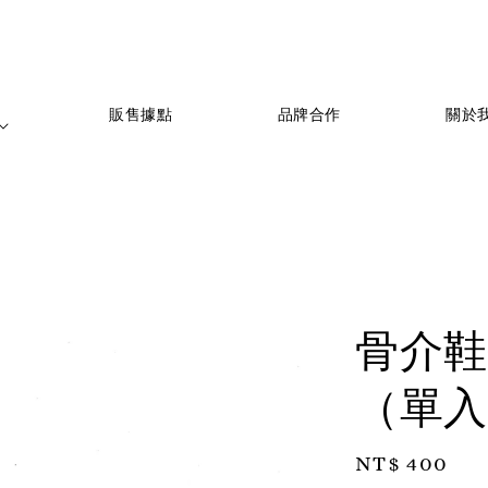
                    販售據點

                    品牌合作

                    關於我們

骨介鞋扣
（單入
Regular
NT$ 400