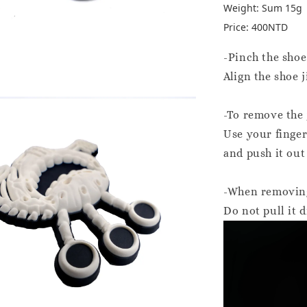
Weight: Sum 15g
Price: 400NTD
-Pinch the shoe 
-To remove the 
Use your fingers
-When removing 
Do not pull it 